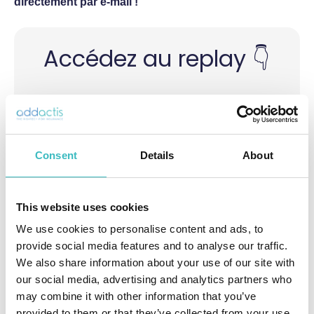
directement par e-mail !
Accédez au replay 👇
Prénom
*
Consent
Details
About
Nom
*
This website uses cookies
We use cookies to personalise content and ads, to
provide social media features and to analyse our traffic.
We also share information about your use of our site with
E-mail Professionnel
*
our social media, advertising and analytics partners who
Veuillez renseigner votre adresse email
may combine it with other information that you’ve
professionnel
provided to them or that they’ve collected from your use