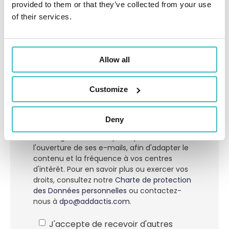
provided to them or that they’ve collected from your use
of their services.
Pays
*
Allow all
Customize
ADDACTIS Group collecte les données de ce
formulaire pour traiter votre demande de
téléchargement de contenu produit par les
Deny
sociétés du groupe ADDACTIS. Le groupe
utilise également des pixels pour mesurer
l'ouverture de ses e-mails, afin d'adapter le
contenu et la fréquence à vos centres
d'intérêt. Pour en savoir plus ou exercer vos
droits, consultez notre
Charte de protection
des Données personnelles
ou contactez-
nous à
dpo@addactis.com
.
J'accepte de recevoir d'autres