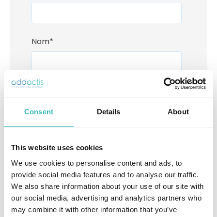
Nom
*
E-mail Professionnel
*
Veuillez renseigner votre adresse email
Consent
Details
About
professionnel
This website uses cookies
Fonction
*
We use cookies to personalise content and ads, to
provide social media features and to analyse our traffic.
We also share information about your use of our site with
our social media, advertising and analytics partners who
Société
*
may combine it with other information that you’ve